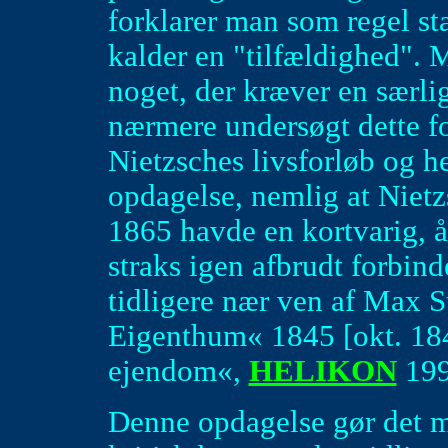
forklarer man som regel s
kalder en "tilfældighed". 
noget, der kræver en særlig
nærmere undersøgt dette for
Nietzsches livsforløb og h
opdagelse, nemlig at Nietzs
1865 havde en kortvarig, 
straks igen afbrudt forbi
tidligere nær ven af Max S
Eigenthum« 1845 [okt. 18
ejendom«,
HELIKON
199
Denne opdagelse gør det mu