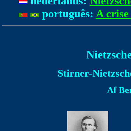
nederlands:
Nietzsche
português:
A crise
Nietzsche
Stirner-Nietzsch
Af Be