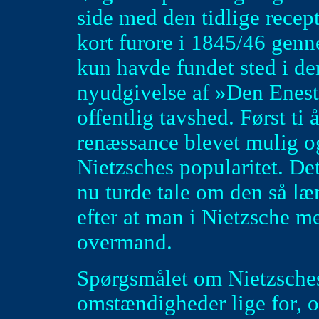
side med den tidlige recep
kort furore i 1845/46 genne
kun havde fundet sted i de
nyudgivelse af »Den Enes
offentlig tavshed. Først ti 
renæssance blevet mulig o
Nietzsches popularitet. De
nu turde tale om den så læ
efter at man i Nietzsche m
overmand.
Spørgsmålet om Nietzsches f
omstændigheder lige for, og