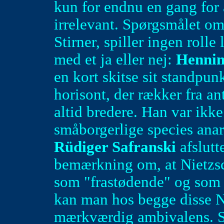
kun for endnu en gang for 
irrelevant. Spørgsmålet om
Stirner, spiller ingen roll
med et ja eller nej:
Henni
en kort skitse sit standpun
horisont, der rækker fra an
altid bredere. Han var ikk
småborgerlige species anarc
Rüdiger Safranski
afslutt
bemærkning om, at Nietzsch
som "frastødende" og som
kan man hos begge disse N
mærkværdig ambivalens. Sa