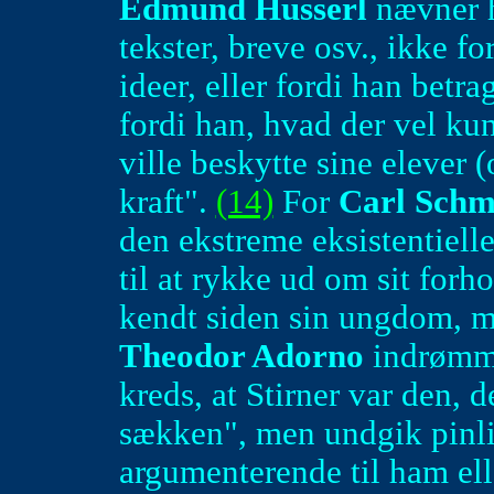
Edmund Husserl
nævner h
tekster, breve osv., ikke fo
ideer, eller fordi han bet
fordi han, hvad der vel kun
ville beskytte sine elever 
kraft".
(14)
For
Carl Schm
den ekstreme eksistentielle
til at rykke ud om sit forh
kendt siden sin ungdom, m
Theodor Adorno
indrømme
kreds, at Stirner var den, 
sækken", men undgik pinli
argumenterende til ham ell