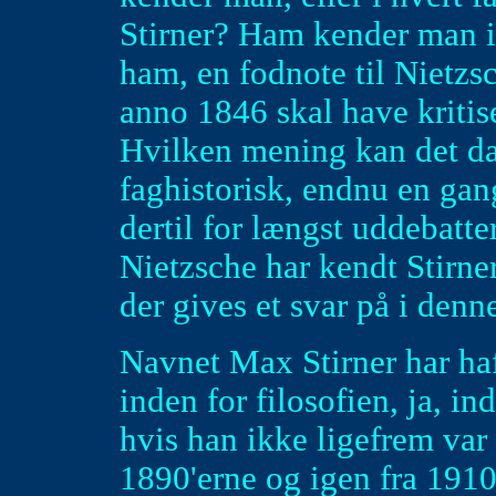
Stirner? Ham kender man i
ham, en fodnote til Nietzsch
anno 1846 skal have kriti
Hvilken mening kan det da 
faghistorisk, endnu en gan
dertil for længst uddebatt
Nietzsche har kendt Stirne
der gives et svar på i denne
Navnet Max Stirner har haf
inden for filosofien, ja, in
hvis han ikke ligefrem var
1890'erne og igen fra 1910'