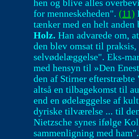
hen og blive alles overbev
for menneskeheden".
(11)
P
tænker med en helt anden
Holz.
Han advarede om, at 
den blev omsat til praksis,
selvødelæggelse". Eks-ma
med hensyn til »Den Enest
den af Stirner efterstræbt
altså en tilbagekomst til a
end en ødelæggelse af kult
dyriske tilværelse ... til d
Nietzsche synes ifølge Ko
sammenligning med ham"