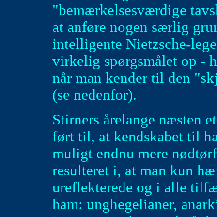
"bemærkelsesværdige tavs
at anføre nogen særlig grun
intelligente Nietzsche-leg
virkelig spørgsmålet op - h
når man kender til den "sk
(se nedenfor).
Stirners årelange næsten e
ført til, at kendskabet til
muligt endnu mere nødtørft
resulteret i, at man kun hæ
ureflekterede og i alle til
ham: unghegelianer, anarkist