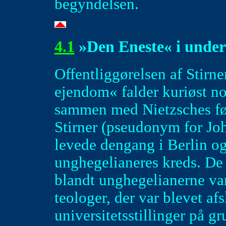
begyndelsen.
4.1
»Den Eneste« i unde
Offentliggørelsen af Stirn
ejendom« falder kuriøst n
sammen med Nietzsches fø
Stirner (pseudonym for J
levede dengang i Berlin og
unghegelianeres kreds. De 
blandt unghegelianerne va
teologer, der var blevet afs
universitetsstillinger på gr