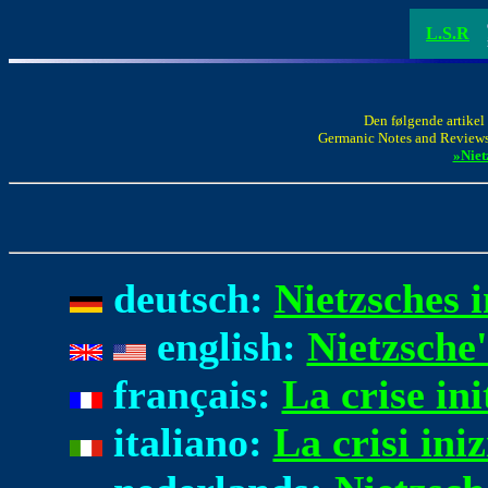
L.S.R
Den følgende artikel 
Germanic Notes and Reviews, 
»Niet
deutsch:
Nietzsches i
english:
Nietzsche's
français:
La crise ini
italiano:
La crisi ini