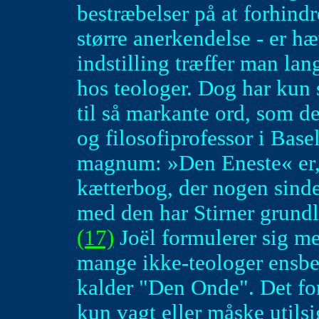
bestræbelser på at forhindr
større anerkendelse - er h
indstilling træffer man lan
hos teologer. Dog har kun 
til så markante ord, som d
og filosofiprofessor i Base
magnum: »Den Eneste« er, 
kætterbog, der nogen sind
med den har Stirner grundla
(17)
Joël formulerer sig meg
mange ikke-teologer ensbe
kalder "Den Onde". Det for
kun vagt eller måske utilsi