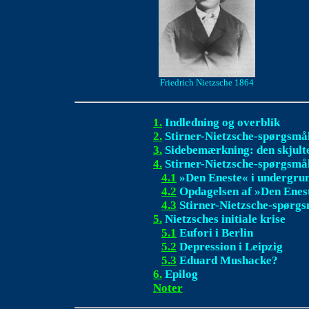
Friedrich Nietzsche 1864
1.
Indledning og overblik
2.
Stirner-Nietzsche-spørgsmål
3.
Sidebemærkning: den skjulte
4.
Stirner-Nietzsche-spørgsmå
4.1
»Den Eneste« i undergru
4.2
Opdagelsen af »Den Enes
4.3
Stirner-Nietzsche-spørgs
5.
Nietzsches initiale krise
5.1
Eufori i Berlin
5.2
Depression i Leipzig
5.3
Eduard Mushacke?
6.
Epilog
Noter