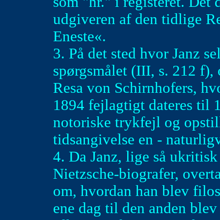
som "hr." i registeret. Det
udgiveren af den tidlige 
Eneste«.
3. På det sted hvor Janz se
spørgsmålet (III, s. 212 f),
Resa von Schirnhofers, hvo
1894 fejlagtigt dateres ti
notoriske trykfejl og opstil
tidsangivelse en - naturlig
4. Da Janz, lige så ukriti
Nietzsche-biografer, overt
om, hvordan han blev filo
ene dag til den anden blev