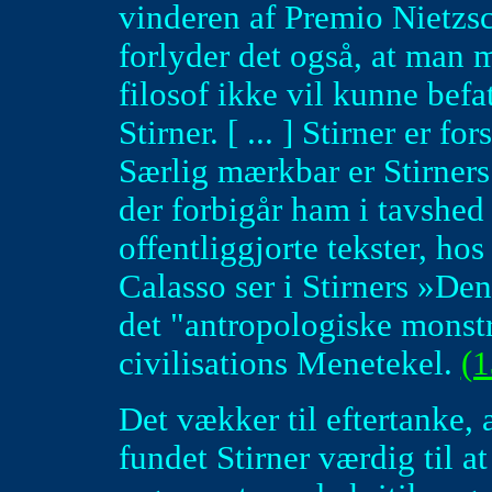
vinderen af Premio Nietzsch
forlyder det også, at man m
filosof ikke vil kunne bef
Stirner. [ ... ] Stirner er for
Særlig mærkbar er Stirners 
der forbigår ham i tavshed 
offentliggjorte tekster, h
Calasso ser i Stirners »De
det "antropologiske monstr
civilisations Menetekel.
(1
Det vækker til eftertanke, a
fundet Stirner værdig til 