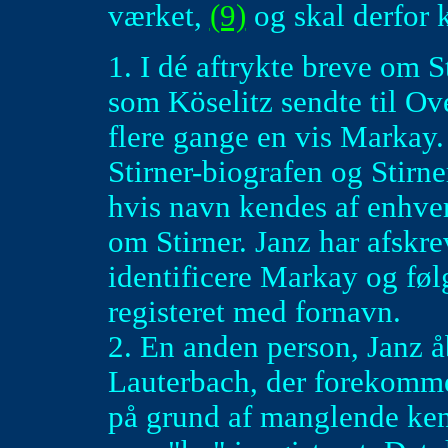
værket,
(9)
og skal derfor 
1. I dé aftrykte breve om 
som Köselitz sendte til Ove
flere gange en vis Markay.
Stirner-biografen og Stir
hvis navn kendes af enhver
om Stirner. Janz har afskre
identificere Markay og føl
registeret med fornavn.
2. En anden person, Janz å
Lauterbach, der forekommer
på grund af manglende kend