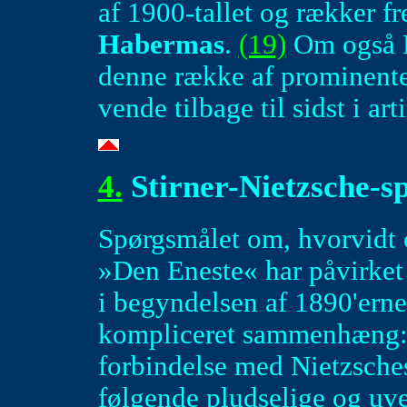
af 1900-tallet og rækker f
Habermas
.
(19)
Om også F
denne række af prominente 
vende tilbage til sidst i art
4.
Stirner-Nietzsche-s
Spørgsmålet om, hvorvidt o
»Den Eneste« har påvirket 
i begyndelsen af 1890'erne
kompliceret sammenhæng: p
forbindelse med Nietzsches
følgende pludselige og uv